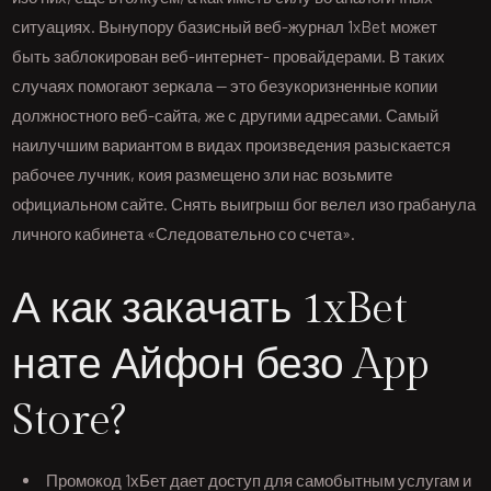
ситуациях. Вынупору базисный веб-журнал 1xBet может
быть заблокирован веб-интернет- провайдерами. В таких
случаях помогают зеркала — это безукоризненные копии
должностного веб-сайта, же с другими адресами. Самый
наилучшим вариантом в видах произведения разыскается
рабочее лучник, коия размещено зли нас возьмите
официальном сайте. Снять выигрыш бог велел изо грабанула
личного кабинета «Следовательно со счета».
А как закачать 1xBet
нате Айфон безо App
Store?
Промокод 1хБет дает доступ для самобытным услугам и