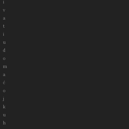
i
v
a
t
i
u
d
o
m
a
ć
o
j
k
u
h