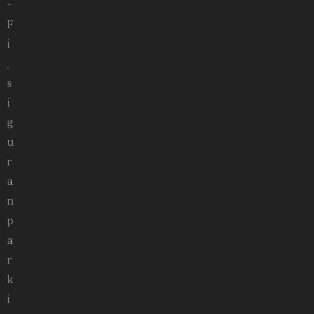
-
F
i
,
s
i
g
u
r
a
n
p
a
r
k
i