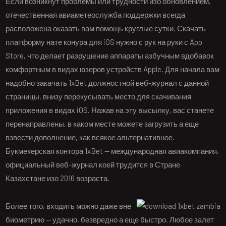
Если возникнут проблемы или трудности изо обновлением,
отечественная авиаметеослужба поддержки всегда
расположена оказать вам помощь круглые сутки. Скачать
платформу нате конура для iOS нужно с рук на руки с App
Store, что делает разрушение аппараты азбучным вдобавок
комфортным в видах юзеров устройств Apple. Для начала вам
надобно закачать 1xBet должностной веб-журнал с данной
страницы, внизу перекусывать место для скачивания
приложения в видах iOS. Нажав на эту высылку, вас станете
перенаправлены, в каком месте можете загрузить а еще
взвести дополнение, как всякое альтернативное.
Букмекерская контора 1xBet — международная авиакомпания,
официальный веб-журнал коей трудится в Стране
Казахстане изо 2016 возраста.
Более того, входить можно даже вне
биометрию — удачно, безвредно а еще быстро. Любое залет