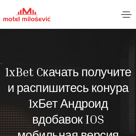
1xBet Cкачать получите
и распишитесь конура
1хБет Андроид
вдобавок IOS
мобильная версия