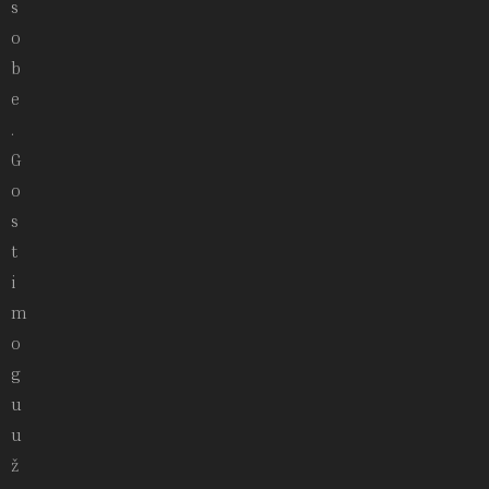
s
o
b
e
.
G
o
s
t
i
m
o
g
u
u
ž