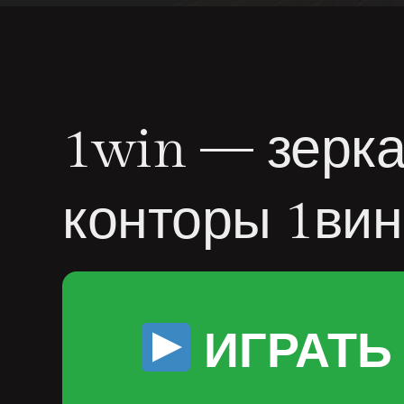
1win — зерка
конторы 1вин
ИГРАТЬ