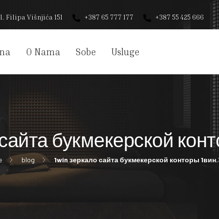
l. Filipa Višnjića 151
+387 65 777 177
+387 55 425 666
na
O Nama
Sobe
Usluge
 сайта букмекерской конт
e
blog
1win зеркало сайта букмекерской конторы 1вин