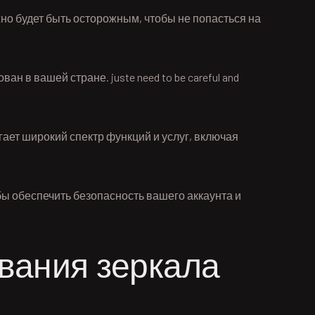
ужно будет быть осторожным, чтобы не попасться на
н в вашей стране. juste need to be careful and
агает широкий спектр функций и услуг, включая
ы обеспечить безопасность вашего аккаунта и
вания зеркала