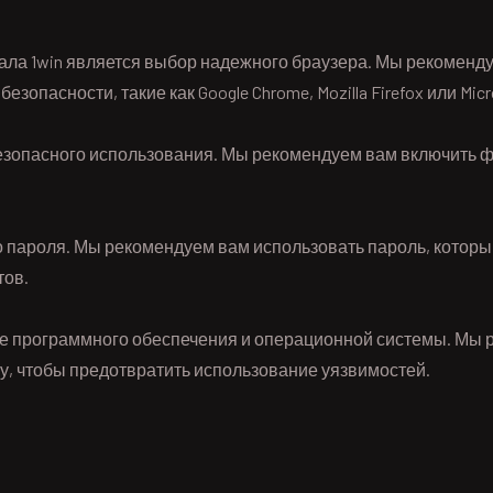
ла 1win является выбор надежного браузера. Мы рекоменду
пасности, такие как Google Chrome, Mozilla Firefox или Micr
езопасного использования. Мы рекомендуем вам включить 
пароля. Мы рекомендуем вам использовать пароль, который 
тов.
е программного обеспечения и операционной системы. Мы 
, чтобы предотвратить использование уязвимостей.