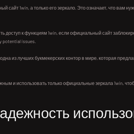
ный сайт 1win, а только его зеркало. Это означает, что вам н
ть доступ к функциям 1win, если официальный сайт заблокирова
y potential issues.
то одна из лучших букмекерских контор в мире, которая предл
ным и использовать только официальные зеркала 1win, чтоб
надежность использо