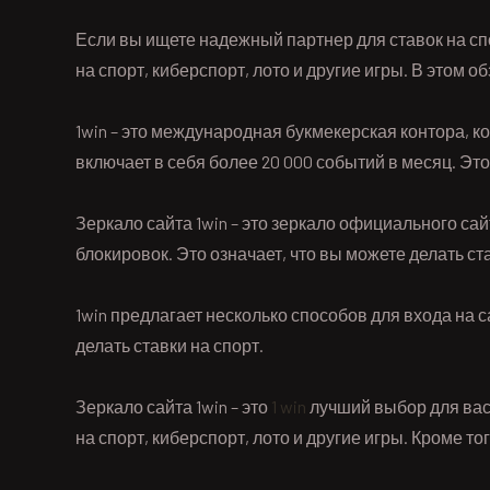
Если вы ищете надежный партнер для ставок на спор
на спорт, киберспорт, лото и другие игры. В этом 
1win – это международная букмекерская контора, ко
включает в себя более 20 000 событий в месяц. Эт
Зеркало сайта 1win – это зеркало официального са
блокировок. Это означает, что вы можете делать ст
1win предлагает несколько способов для входа на с
делать ставки на спорт.
Зеркало сайта 1win – это
1 win
лучший выбор для вас,
на спорт, киберспорт, лото и другие игры. Кроме то