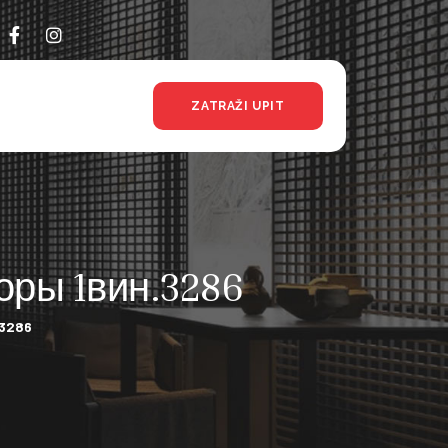
ZATRAŽI UPIT
оры 1вин.3286
.3286