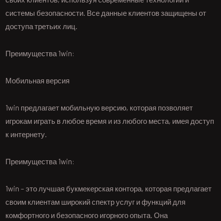
системы безопасности. Все данные клиентов защищены от
доступа третьих лиц.
Преимущества 1win:
Мобильная версия
1win предлагает мобильную версию, которая позволяет
игрокам играть в любое время и из любого места, имея доступ
к интернету.
Преимущества 1win:
1win – это лучшая букмекерская контора, которая предлагает
своим клиентам широкий спектр услуг и функций для
комфортного и безопасного игорного опыта. Она