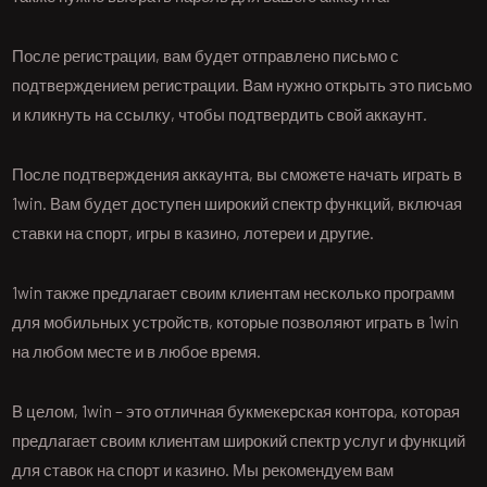
После регистрации, вам будет отправлено письмо с
подтверждением регистрации. Вам нужно открыть это письмо
и кликнуть на ссылку, чтобы подтвердить свой аккаунт.
После подтверждения аккаунта, вы сможете начать играть в
1win. Вам будет доступен широкий спектр функций, включая
ставки на спорт, игры в казино, лотереи и другие.
1win также предлагает своим клиентам несколько программ
для мобильных устройств, которые позволяют играть в 1win
на любом месте и в любое время.
В целом, 1win – это отличная букмекерская контора, которая
предлагает своим клиентам широкий спектр услуг и функций
для ставок на спорт и казино. Мы рекомендуем вам