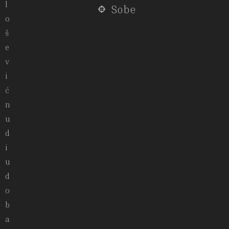
l
Sobe
o
š
e
v
i
ć
n
u
d
i
u
d
o
b
a