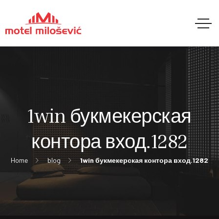
1win букмекерская
контора вход.1282
Home
blog
1win букмекерская контора вход.1282