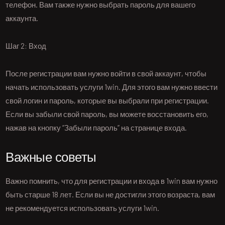
телефон. Вам также нужно выбрать пароль для вашего
аккаунта.
Шаг 2: Вход
После регистрации вам нужно войти в свой аккаунт, чтобы
начать использовать услуги 1win. Для этого вам нужно ввести
свой логин и пароль, которые вы выбрали при регистрации.
Если вы забыли свой пароль, вы можете восстановить его,
нажав на кнопку “Забыли пароль” на странице входа.
Важные советы
Важно помнить, что для регистрации и входа в 1win вам нужно
быть старше 18 лет. Если вы не достигли этого возраста, вам
не рекомендуется использовать услуги 1win.