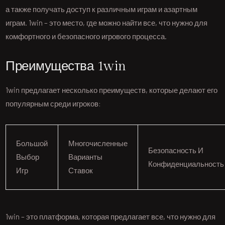
а также получать доступ к различным играм и азартным
играм. 1win – это место, где можно найти все, что нужно для
комфортного и безопасного игрового процесса.
Преимущества 1win
1win предлагает несколько преимуществ, которые делают его
популярным среди игроков:
Большой
Многочисленные
Безопасность И
Выбор
Варианты
Конфиденциальность
Игр
Ставок
1win – это платформа, которая предлагает все, что нужно для