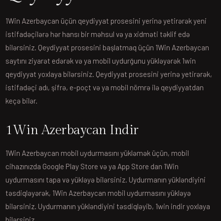
1Win Azerbaycan üçün qeydiyyat prosesini yerinə yetirərək yeni
istifadəçilərə hər hansı bir məhsul və ya xidməti təklif edə
bilərsiniz. Qeydiyyat prosesini başlatmaq üçün 1Win Azerbaycan
saytını ziyarət edərək və ya mobil uydurğunu yükləyərək 1win
qeydiyyat yoxlaya bilərsiniz. Qeydiyyat prosesini yerinə yetirərək,
istifadəçi adı, şifrə, e-poçt və ya mobil nömrə ilə qeydiyyatdan
keçə bilər.
1Win Azerbaycan Indir
1Win Azerbaycan mobil uydurmasını yükləmək üçün, mobil
cihazınızda Google Play Store və ya App Store dan 1Win
uydurmasını tapa və yükləyə bilərsiniz. Uydurmanın yükləndiyini
təsdiqləyərək, 1Win Azerbaycan mobil uydurmasını yükləyə
bilərsiniz. Uydurmanın yükləndiyini təsdiqləyib, 1win indir yoxlaya
bilərsiniz.