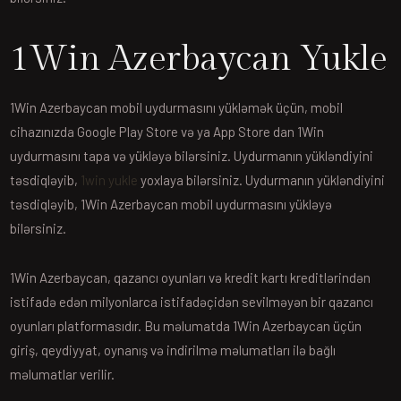
1Win Azerbaycan Yukle
1Win Azerbaycan mobil uydurmasını yükləmək üçün, mobil
cihazınızda Google Play Store və ya App Store dan 1Win
uydurmasını tapa və yükləyə bilərsiniz. Uydurmanın yükləndiyini
təsdiqləyib,
1win yukle
yoxlaya bilərsiniz. Uydurmanın yükləndiyini
təsdiqləyib, 1Win Azerbaycan mobil uydurmasını yükləyə
bilərsiniz.
1Win Azerbaycan, qazancı oyunları və kredit kartı kreditlərindən
istifadə edən milyonlarca istifadəçidən sevilməyən bir qazancı
oyunları platformasıdır. Bu məlumatda 1Win Azerbaycan üçün
giriş, qeydiyyat, oynanış və indirilmə məlumatları ilə bağlı
məlumatlar verilir.