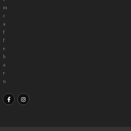
m
c
a
f
f
e
b
a
r
u
.