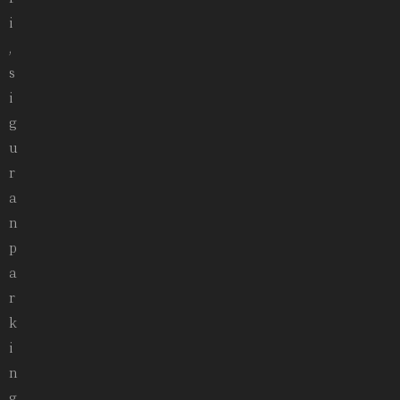
i
,
s
i
g
u
r
a
n
p
a
r
k
i
n
g