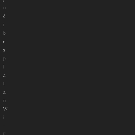
u
ć
i
b
e
s
p
l
a
t
a
n
W
i
-
F