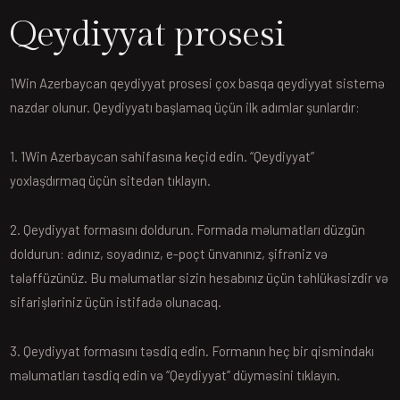
Qeydiyyat prosesi
1Win Azerbaycan qeydiyyat prosesi çox basqa qeydiyyat sistemə
nazdar olunur. Qeydiyyatı başlamaq üçün ilk adımlar şunlardır:
1. 1Win Azerbaycan sahifasına keçid edin. “Qeydiyyat”
yoxlaşdırmaq üçün sitedən tıklayın.
2. Qeydiyyat formasını doldurun. Formada məlumatları düzgün
doldurun: adınız, soyadınız, e-poçt ünvanınız, şifrəniz və
tələffüzünüz. Bu məlumatlar sizin hesabınız üçün təhlükəsizdir və
sifarişləriniz üçün istifadə olunacaq.
3. Qeydiyyat formasını təsdiq edin. Formanın heç bir qismindakı
məlumatları təsdiq edin və “Qeydiyyat” düyməsini tıklayın.