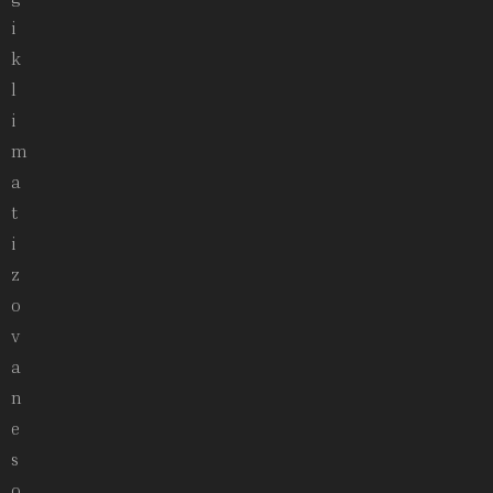
i
k
l
i
m
a
t
i
z
o
v
a
n
e
s
o