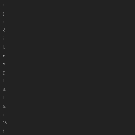
u
j
u
ć
i
b
e
s
p
l
a
t
a
n
W
i