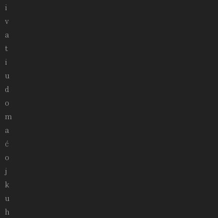
i
v
a
t
i
u
d
o
m
a
ć
o
j
k
u
h