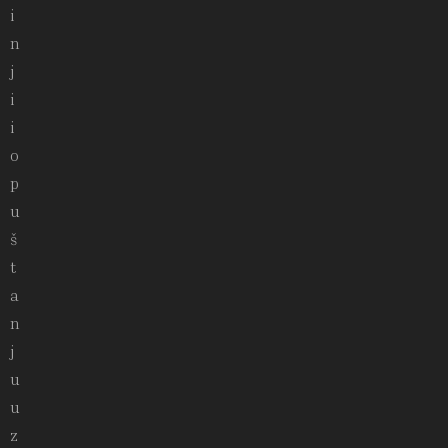
i
n
j
i
i
o
p
u
š
t
a
n
j
u
u
z