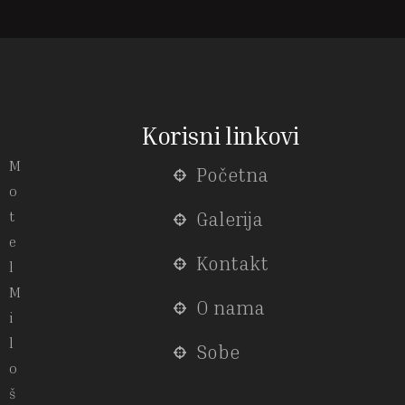
Korisni linkovi
M
Početna
o
t
Galerija
e
Kontakt
l
M
O nama
i
l
Sobe
o
š