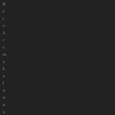
N
e
r
o
A
r
o
m
a
k
a
f
u
u
n
a