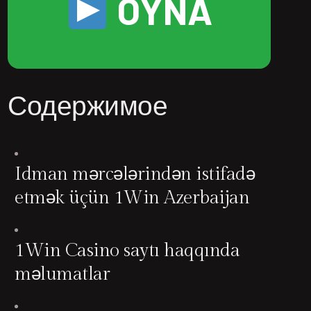
OYNA
Содержимое
Idman mərcələrindən istifadə
etmək üçün 1Win Azerbaijan
1Win Casino saytı haqqında
məlumatlar