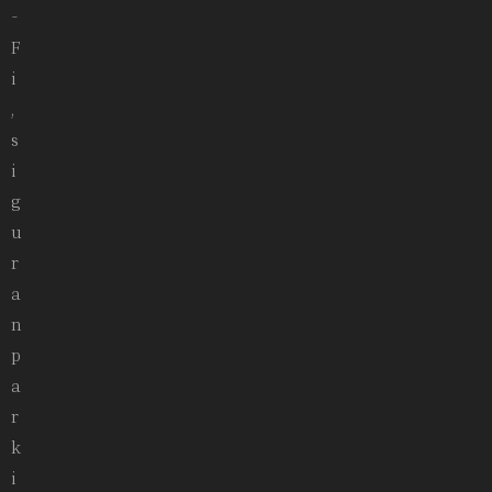
-
F
i
,
s
i
g
u
r
a
n
p
a
r
k
i