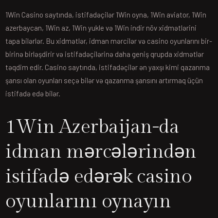
1Win Casino saytında, istifadəçilər 1Win oyna, 1Win aviator, 1Win
azerbaycan, 1Win az, 1Win yukle və 1Win indir növ xidmətlərini
tapa bilərlər. Bu xidmətlər, idman mərcilər və casino oyunlarını bir-
birinə birləşdirir və istifadəçilərinə daha geniş qrupda xidmətlər
təqdim edir. Casino saytında, istifadəçilər ən yaxşı kimi qazanma
şansı olan oyunları seçə bilər və qazanma şansını artırmaq üçün
istifadə edə bilər.
1Win Azerbaijan-da
idman mərcələrindən
istifadə edərək casino
oyunlarını oynayın