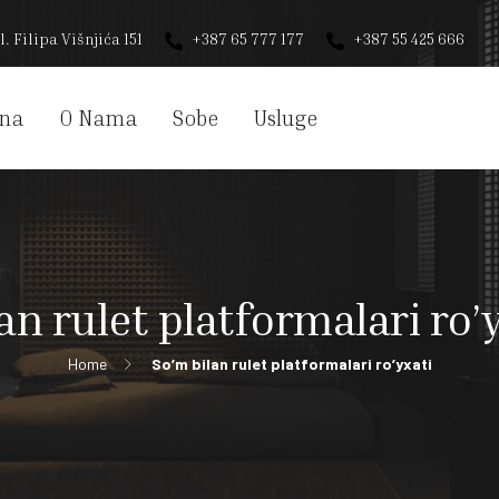
l. Filipa Višnjića 151
+387 65 777 177
+387 55 425 666
na
O Nama
Sobe
Usluge
an rulet platformalari ro’
Home
So’m bilan rulet platformalari ro’yxati