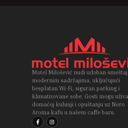
Motel Milošević nudi udoban smeštaj
modernim sadržajima, uključujući
besplatan Wi-Fi, siguran parking i
klimatizovane sobe. Gosti mogu uživa
domaćoj kuhinji i opuštanju uz Nero
Aroma kafu u našem caffe baru.