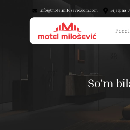
info@motelmilosevic.com.com
Bijeljina U
Počet
So’m bil