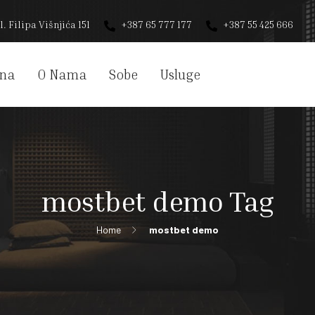
l. Filipa Višnjića 151
+387 65 777 177
+387 55 425 666
na
O Nama
Sobe
Usluge
mostbet demo Tag
Home
mostbet demo