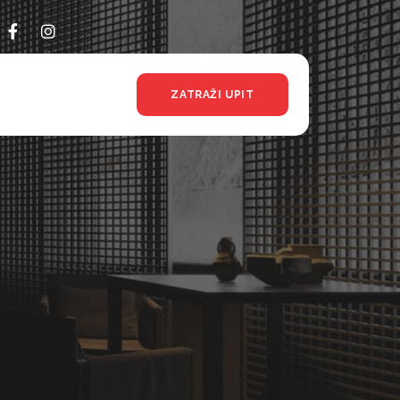
ZATRAŽI UPIT