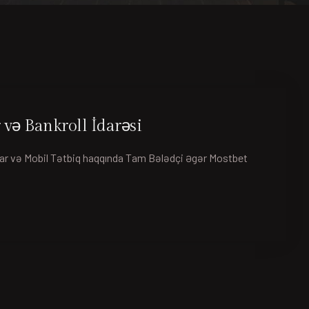
 və Bankroll İdarəsi
ar və Mobil Tətbiq haqqında Tam Bələdçi Əgər Mostbet