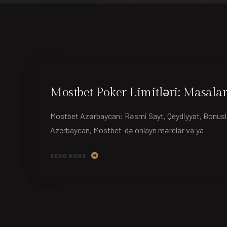
Mostbet Poker Limitləri: Masalar
Mostbet Azərbaycan: Rəsmi Sayt, Qeydiyyat, Bonusl
Azerbaycan, Mostbet-də onlayn mərclər və ya
READ MORE