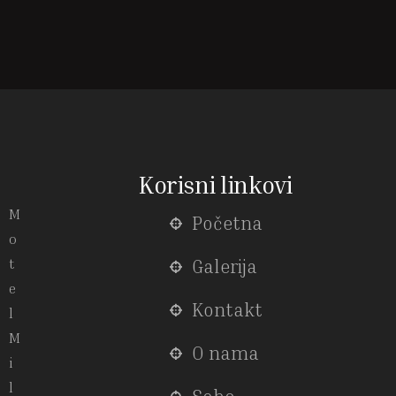
Korisni linkovi
M
Početna
o
t
Galerija
e
Kontakt
l
M
O nama
i
l