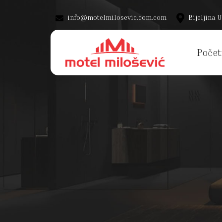
info@motelmilosevic.com.com
Bijeljina U
Počet