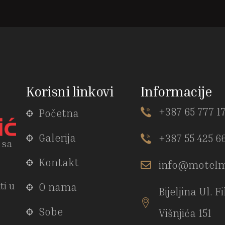
Korisni linkovi
Informacije
+387 65 777 1
Početna
Galerija
+387 55 425 6
 sa
Kontakt
info@motelm
ti u
O nama
Bijeljina Ul. F
Sobe
Višnjića 151