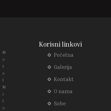
Korisni linkovi
M
Početna
o
t
Galerija
e
Kontakt
l
M
O nama
i
l
Sobe
o