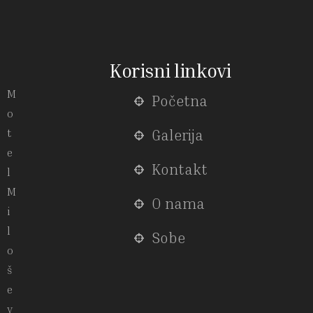
Korisni linkovi
M
Početna
o
t
Galerija
e
Kontakt
l
M
O nama
i
l
Sobe
o
š
e
v