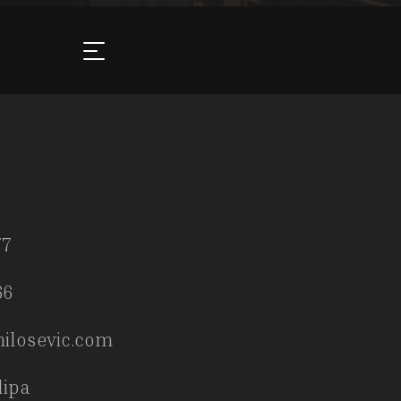
77
66
ilosevic.com
ilipa