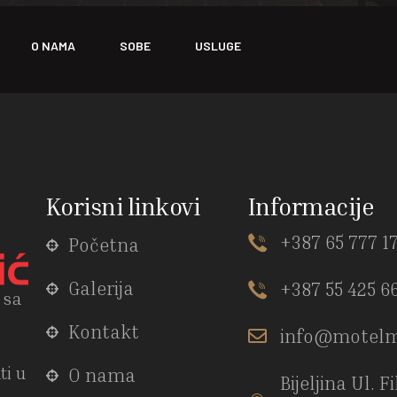
O NAMA
SOBE
USLUGE
Korisni linkovi
Informacije
+387 65 777 1
Početna
Galerija
+387 55 425 6
 sa
Kontakt
info@motelm
ti u
O nama
Bijeljina Ul. F