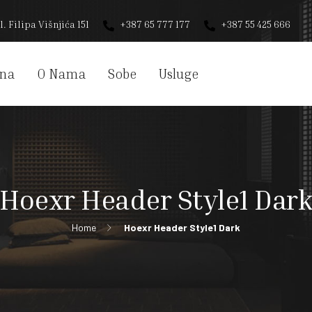
l. Filipa Višnjića 151
+387 65 777 177
+387 55 425 666
na
O Nama
Sobe
Usluge
Hoexr Header Style1 Dar
Home
Hoexr Header Style1 Dark