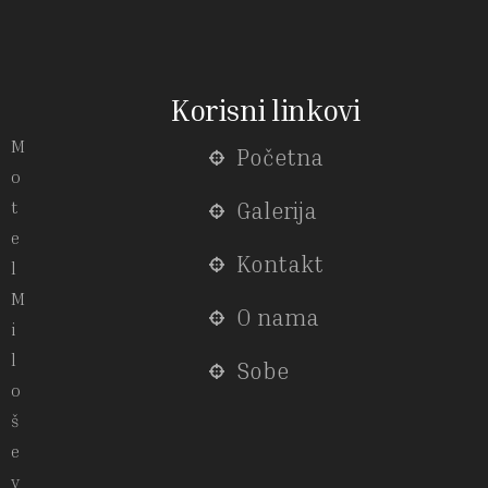
Korisni linkovi
M
Početna
o
t
Galerija
e
Kontakt
l
M
O nama
i
l
Sobe
o
š
e
v