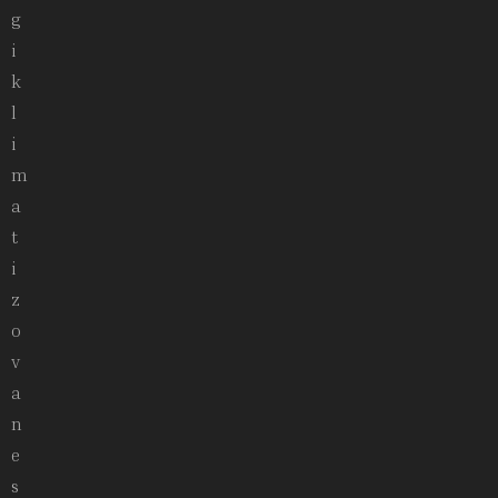
g
i
k
l
i
m
a
t
i
z
o
v
a
n
e
s