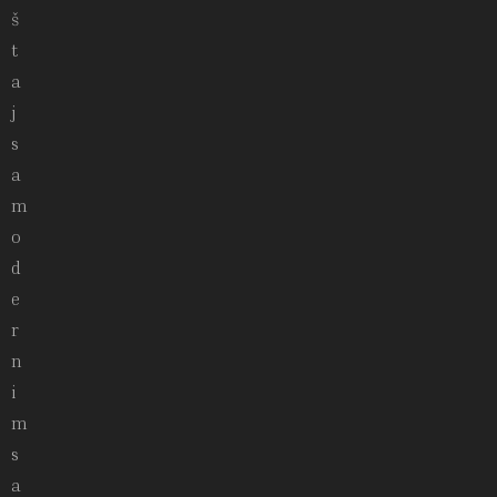
š
t
a
j
s
a
m
o
d
e
r
n
i
m
s
a