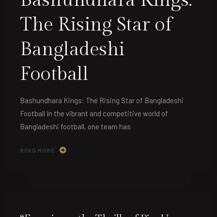
The Rising Star of
Bangladeshi
Football
Bashundhara Kings: The Rising Star of Bangladeshi
Football In the vibrant and competitive world of
Bangladeshi football, one team has
READ MORE