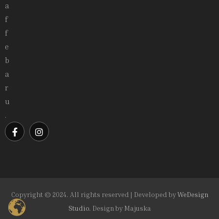
a
f
f
e
b
a
r
u
.
Copyright © 2024. All rights reserved | Developed by
WeDesign
Studio.
Design by
Majuska