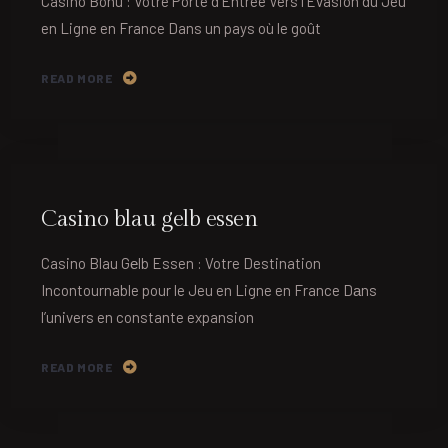
Casino Bonu : Votre Porte d’Entrée Vers l’Évasion du Jeu
en Ligne en France Dans un pays où le goût
READ MORE
Casino blau gelb essen
Casino Blau Gеlb Essen : Votre Destination
Incontournable pour le Jeu en Ligne en France Dаns
l’univers en constante expansion
READ MORE