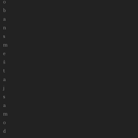
o
b
a
n
s
m
e
š
t
a
j
s
a
m
o
d