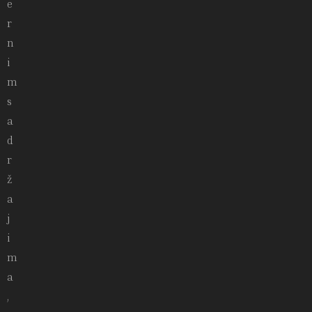
e
r
n
i
m
s
a
d
r
ž
a
j
i
m
a
,