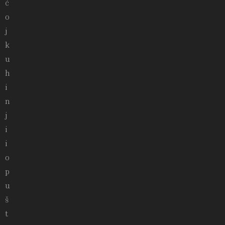
ć
o
j
k
u
h
i
n
j
i
i
o
p
u
š
t