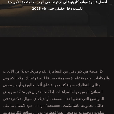
أفضل عشرة مواقع كازينو على الإنترنت في الولايات المتحدة الأمريكية
لكسب دخل حقيقي حتى عام 2025
كل منصة هي كنز دفين من المغامرة، تقدم مزيجًا جديدًا من الألعاب
والمكافآت، وتجربة غامرة مصممة خصيصًا لتلبية رغباتك. ملاذ إلكتروني
مثالي بانتظارك، سواء كنت من عشاق ألعاب الورق، أو من محبي
الموانئ، أو من هواة المراهنات. إذا كنت لا تزال غير متأكد من بعض
المواضيع التي تغطيها هذه الصفحة، أو لديك أي سؤال، فلا تتردد في
الاتصال بنا على gamblingprises.com. حاليًا، مجموعة ماشانتكيت
بيكوت ومجموعة موهيجان هما فقط من يديران مواقع الكازينوهات.