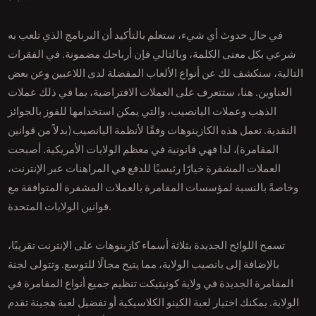
في حال حدوث أي شيء، ستعلم بالتأكيد أن البرنامج الذي تلعب به
شرعي بكل معنى الكلمة، وبالتالي فإن أرباحك مضمونة. في الفقرات
التالية، سنكشف لك عن أنواع الألعاب المفضلة لدى اللاعبين وعن بعض
العناوين. هنا، ستتعرف على العملات الافتراضية، بما في ذلك عملات
الذهب وعملات اليانصيب، والتي يمكن استخدامها للفوز بالجوائز
النقدية. تعمل هذه الكازينوهات وفقًا لأنظمة اليانصيب (بدلاً من قوانين
المقامرة)، لذا فهي قانونية في معظم الولايات الأمريكية. أصبحت
العملات المشفرة خيارًا رئيسيًا للدفع في المراهنات عبر الإنترنت،
وخاصةً بالنسبة لمؤسسات المقامرة بالعملات المشفرة المتوافقة مع
قوانين الولايات المتحدة.
تسمح اللوائح الجديدة بثلاثة أسماء كازينوهات على الإنترنت تقريبًا،
بالإضافة إلى يانصيب الولاية، مما يتيح مجالًا للتوسع. وتتولى لجنة
المقامرة الجديدة في ولاية كونيتيكت تنظيم جميع أنواع المقامرة في
الولاية. يمكنك اختيار لعبة الكينو الكلاسيكية أو تفضيل لعبة هجينة تقدم