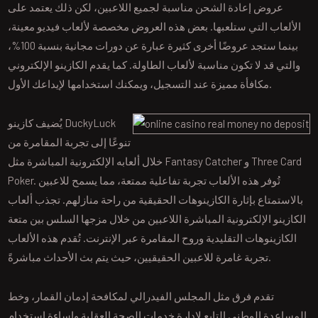
عروض إعادة الشحن مناسبة لجميع اللاعبين، لكن ذلك يعتمد على
الألعاب التي ستلعبها. بعض هذه العروض مخصصة لألعاب فيديو معينة،
بينما ستجد عروضًا أخرى كثيرة عبارة عن دورات مجانية بنسبة 100%،
والتي قد لا تكون مناسبة لألعاب الطاولة. كما يقدم الكازينو الإلكتروني
مكافأة مميزة عند التسجيل، ويمكنك استخدامها لإيداعك الأول.
يُضيف كازينو DuckyLuck
تنوعًا إلى تجربة المقامرة من
خلال ألعابه الإلكترونية المباشرة مثل Fantasy Catcher و Three Card
Poker. تُوفر هذه الألعاب تجربة تفاعلية ممتعة، مما يسمح للاعبين
بالاستمتاع بإثارة الكازينوهات الحقيقية من راحة منازلهم. تجذب ألعاب
الكازينو الإلكترونية المباشرة اللاعبين من خلال مزجها السلس بين متعة
الكازينوهات التقليدية وروح المقامرة عبر الإنترنت. تُقدم هذه الألعاب
تجربة غامرة للاعبين الحقيقيين، حيث يتم بث الأحداث مباشرةً.
تقدم فرق مثل المجلس الفيدرالي لمكافحة إدمان القمار، وخط
المساعدة الوطني التابع لإدارة خدمات الصحة العقلية وإساءة استخدام