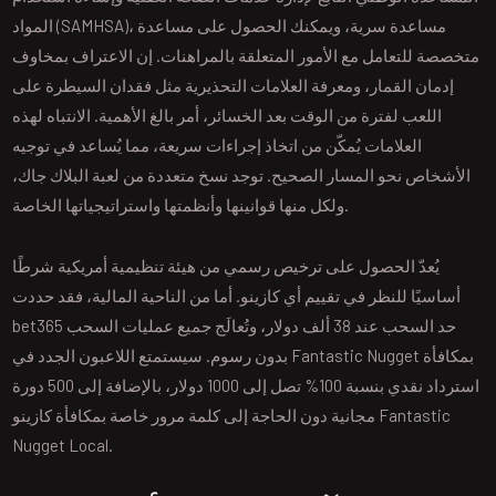
المواد (SAMHSA)، مساعدة سرية، ويمكنك الحصول على مساعدة
متخصصة للتعامل مع الأمور المتعلقة بالمراهنات. إن الاعتراف بمخاوف
إدمان القمار، ومعرفة العلامات التحذيرية مثل فقدان السيطرة على
اللعب لفترة من الوقت بعد الخسائر، أمر بالغ الأهمية. الانتباه لهذه
العلامات يُمكّن من اتخاذ إجراءات سريعة، مما يُساعد في توجيه
الأشخاص نحو المسار الصحيح. توجد نسخ متعددة من لعبة البلاك جاك،
ولكل منها قوانينها وأنظمتها واستراتيجياتها الخاصة.
يُعدّ الحصول على ترخيص رسمي من هيئة تنظيمية أمريكية شرطًا
أساسيًا للنظر في تقييم أي كازينو. أما من الناحية المالية، فقد حددت
bet365 حد السحب عند 38 ألف دولار، وتُعالَج جميع عمليات السحب
بدون رسوم. سيستمتع اللاعبون الجدد في Fantastic Nugget بمكافأة
استرداد نقدي بنسبة 100% تصل إلى 1000 دولار، بالإضافة إلى 500 دورة
مجانية دون الحاجة إلى كلمة مرور خاصة بمكافأة كازينو Fantastic
Nugget Local.