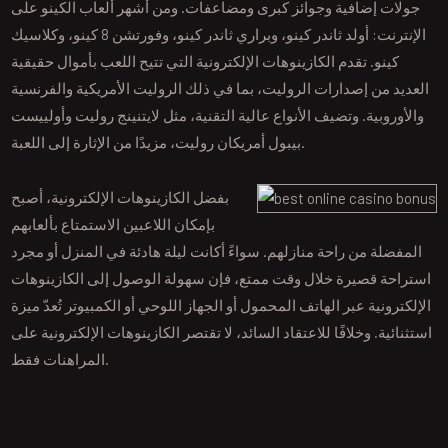
جولات إضافية وجوائز كبرى ومضاعفات. ومن أشهر ألعاب الكينو على
الإنترنت: أولد ثاندر كينو، وبراري ثاندر كينو، وفورتشن 8 كينو، وكلاسيك
كينو. تقدم الكازينوهات الإلكترونية التي تتيح اللعب بأموال حقيقية
العديد من إصدارات الروليت، بما في ذلك الروليت الأمريكية والفرنسية
والأوروبية. وتضيف الأنواع عالية التقنية، مثل لايتنينج روليت وأولييست
بيبول أمريكان روليت، مزيدًا من الإثارة إلى اللعبة.
بفضل الكازينوهات الإلكترونية، أصبح
بإمكان اللاعبين الاستمتاع بألعابهم
المفضلة من راحة منازلهم. سواءً أكانت ليلة هادئة في المنزل أو مجرد
استراحة قصيرة خلال وقت ممتع، فإن سهولة الوصول إلى الكازينوهات
الإلكترونية عبر الهاتف المحمول أو الجهاز اللوحي أو الكمبيوتر تُعدّ ميزة
استثنائية. وخلافًا للاعتقاد السائد، لا تقتصر الكازينوهات الإلكترونية على
المراهنات فقط.