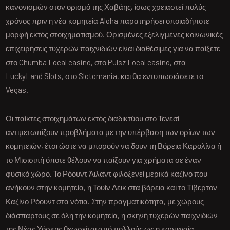
κανονισμών στον ορισμό της Χαβάης, ίσως χρειαστεί πολύς
χρόνος πριν η νέα κομητεία Aloha παρατηρήσει οποιαδήποτε
μορφή εκτός στοιχηματισμού. Ορισμένες εξελιγμένες κοινωνικές
επιχειρήσεις τυχερών παιχνιδιών είναι διαθέσιμες για να παίξετε
στο Chumba Local casino, στο Pulsz Local casino, στα
LuckyLand Slots, στο Slotomania, και θα εντυπωσιάσετε το
Vegas.
Οι παίκτες στοιχημάτων εκτός διαδικτύου στο Τενεσί
αντιμετωπίζουν προβλήματα με την υπέρβαση των ορίων των
κομητειών, έτσι ώστε να μπορούν να δουν τη Βόρεια Καρολίνα ή
το Μισισιπή όποτε θέλουν να παίξουν για χρήματα σε έναν
φυσικό χώρο. Το Ρόουντ Άιλαντ φιλοξενεί μερικά καζίνο που
ανήκουν στην κομητεία, η Τουίν Λέικ στα βόρεια και το Τίβερτον
Καζίνο Ρόουντ στα νότια. Στην πραγματικότητα, με χώρους
διάσπαρτους σε όλη την κομητεία, η σκηνή τυχερών παιχνιδιών
της Νέας Υόρκης θεωρείται από πολλούς ως η κορυφαία