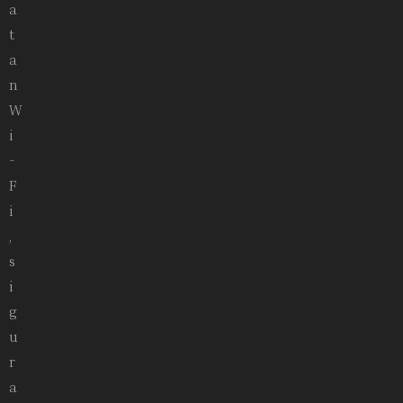
a
t
a
n
W
i
-
F
i
,
s
i
g
u
r
a