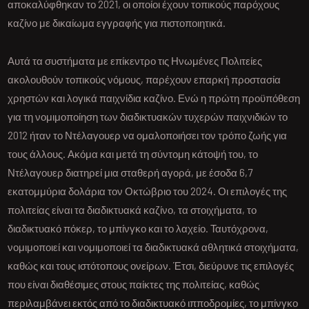
αποκαλύφθηκαν το 2021, οι οποίοι έχουν τοπικούς παρόχους
καζίνο με δικαίωμα εγγραφής για πιστοποιητικά.
Αυτά τα συστήματα με επίκεντρο τις Ηνωμένες Πολιτείες
ακολουθούν τοπικούς νόμους, παρέχουν επαρκή προστασία
χρηστών και λογικά παιχνίδια καζίνο. Ενώ η πρώτη προϋπόθεση
για τη νομιμοποίηση των διαδικτυακών τυχερών παιχνιδιών το
2012 ήταν το Ντέλαγουερ να ομαλοποιήσει τον τρόπο ζωής για
τους άλλους. Ακόμα και μετά τη σύντομη κάτοψή του, το
Ντέλαγουερ διατηρεί μια σταθερή αγορά, με έσοδα 6,7
εκατομμύρια δολάρια τον Οκτώβριο του 2024. Οι επιλογές της
πολιτείας είναι τα διαδικτυακά καζίνο, τα στοιχήματα, το
διαδικτυακό πόκερ, το μπίνγκο και το λαχείο. Ταυτόχρονα,
νομιμοποιεί και νομιμοποιεί τα διαδικτυακά αθλητικά στοιχήματα,
καθώς και τους ιστότοπους ονείρων. Έτσι, διεύρυνε τις επιλογές
που είναι διαθέσιμες στους παίκτες της πολιτείας, καθώς
περιλαμβάνει εκτός από το διαδικτυακό ιπποδρομίες, το μπίνγκο