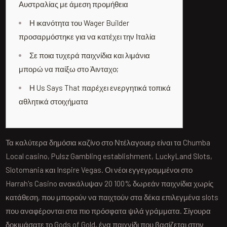
Αυστραλίας με άμεση προμήθεια
Η ικανότητα του Wager Builder
προσαρμόστηκε για να κατέχει την Ιταλία
Σε ποια τυχερά παιχνίδια και λιμάνια
μπορώ να παίξω στο Άινταχο;
Η Us Says That παρέχει ενεργητικά τοπικά
αθλητικά στοιχήματα
Τα καλύτερα δημόσια καζίνο στο Ντέλαγουερ είναι τα Chumba
Local casino, Pulsz Gambling establishment, LuckyLand Slots,
Slotomania και Inspire Vegas. Οι νέοι εγγεγραμμένοι στο
Harrah's Casino ανακάλυψαν 20 100% δωρεάν παιχνίδια χωρίς
κατάθεση, που μπορούν να παιχτούν στα δέκα επιλεγμένα slots
που αναφέρονται στα πιο πρόσφατα ψιλά γράμματα. Σίγουρα
δοκιμάσατε το Gods of Gold, ένα παιχνίδι που βασίζεται στην