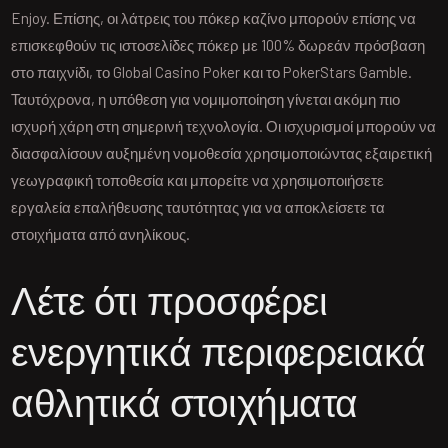
Enjoy. Επίσης, οι λάτρεις του πόκερ καζίνο μπορούν επίσης να
επισκεφθούν τις ιστοσελίδες πόκερ με 100% δωρεάν πρόσβαση
στο παιχνίδι, το Global Casino Poker και το PokerStars Gamble.
Ταυτόχρονα, η υπόθεση για νομιμοποίηση γίνεται ακόμη πιο
ισχυρή χάρη στη σημερινή τεχνολογία. Οι ισχυρισμοί μπορούν να
διασφαλίσουν αυξημένη νομοθεσία χρησιμοποιώντας εξαιρετική
γεωγραφική τοποθεσία και μπορείτε να χρησιμοποιήσετε
εργαλεία επαλήθευσης ταυτότητας για να αποκλείσετε τα
στοιχήματα από ανηλίκους.
Λέτε ότι προσφέρει
ενεργητικά περιφερειακά
αθλητικά στοιχήματα