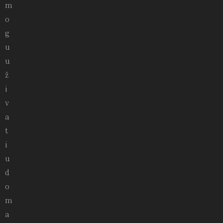
m
o
g
u
u
ž
i
v
a
t
i
u
d
o
m
a