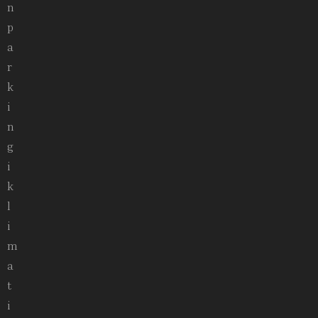
n
p
a
r
k
i
n
g
i
k
l
i
m
a
t
i