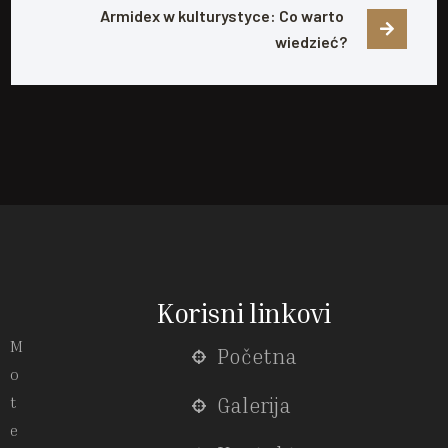
Armidex w kulturystyce: Co warto 
wiedzieć?
Korisni linkovi
M
Početna
o
t
Galerija
e