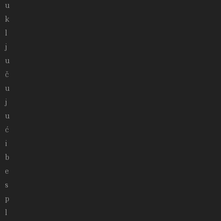
u
k
l
j
u
č
u
j
u
ć
i
b
e
s
p
l