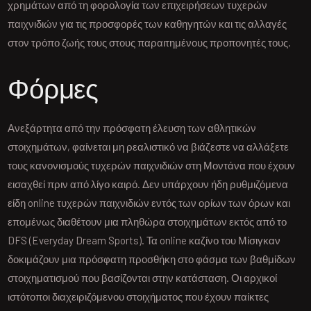
χρημάτων από τη φορολογία των επιχειρήσεων τυχερών
παιχνιδιών για τις προσφορές των καθηγητών και τις αλλαγές
στον τρόπο ζωής τους στους παραιτημένους προπονητές τους.
Φόρμες
Ανεξάρτητα από την πρόσφατη έλευση των αθλητικών
στοιχημάτων, φαίνεται μη ρεαλιστικό να βιάζεστε να αλλάξετε
τους κανονισμούς τυχερών παιχνιδιών στη Μοντάνα που έχουν
εισαχθεί πριν από λίγο καιρό. Δεν υπάρχουν ήδη ρυθμιζόμενα
είδη online τυχερών παιχνιδιών εντός των ορίων των όρων και
επομένως διαθέτουν μια πληθώρα στοιχημάτων εκτός από το
DFS (Everyday Dream Sports). Τα online καζίνο του Μίσιγκαν
δοκιμάζουν μια πρόσφατη προσθήκη στο φάσμα των βαθμίδων
στοιχηματισμού που βασίζονται στην κατάσταση. Οι αρχικοί
ιστότοποι διαχειριζόμενου στοιχήματος που έχουν παίκτες