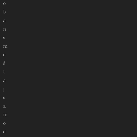
o
b
a
n
s
m
e
š
t
a
j
s
a
m
o
d