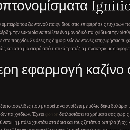
υπτονομίσματα Igniti
πειρία του ζωντανού παιχνιδιού στις επιχειρήσεις τυχερών παι
ρδη, την ευκαιρία να παίξετε ένα μοναδικό παιχνίδι και την αίσθ
τε στο παιχνίδι. Σε όλες τις δημοφιλείς ζωντανές επιχειρήσεις τυ
θώς και από μια σειρά από τυπικά τραπέζια μπλακτζάκ με διαφορε
τερη εφαρμογή καζίνο
έξτε ιστοσελίδες που μπορείτε να ανοίξετε με μόλις δέκα δολάρι
ρών παιχνιδιών. Έχετε
glorion
διπλασιάσει τα χρήματά σας χωρίς 
ύνεται, η μπάλα χτυπάει στα όρια και τους ζητάτε σιωπηλά (ή ό