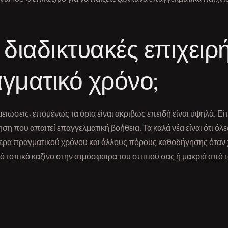
ι διαδικτυακές επιχει
γματικό χρόνο;
ώσεις, επομένως τα όρια είναι ακριβώς επειδή είναι υψηλά. Είτε π
ση που απαιτεί επαγγελματική βοήθεια. Τα καλά νέα είναι ότι όλε
ερα πραγματικού χρόνου και άλλους πόρους καθοδήγησης όταν χ
 τοπικό καζίνο στην ατμόσφαιρα του σπιτιού σας ή μακριά από το