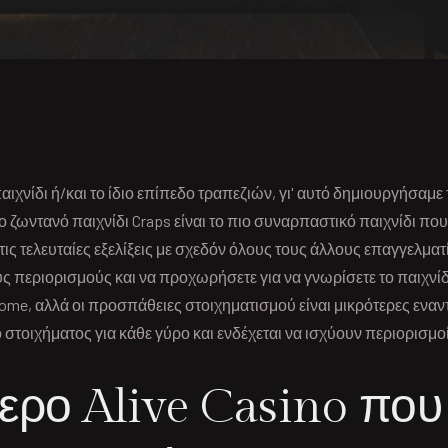
παιχνίδι ή/και το ίδιο επίπεδο τραπεζιών, γι' αυτό δημιουργήσαμ
 Το ζωντανό παιχνίδι Craps είναι το πιο συναρπαστικό παιχνίδι π
τις τελευταίες εξελίξεις με σχεδόν όλους τους άλλους επαγγελματ
ύς περιορισμούς και να προχωρήσετε για να γνωρίσετε το παιχνί
 home, αλλά οι προσπάθειες στοιχηματισμού είναι μικρότερες εν
ο στοιχήματος για κάθε γύρο και ενδέχεται να ισχύουν περιορισμο
ερο Alive Casino που 