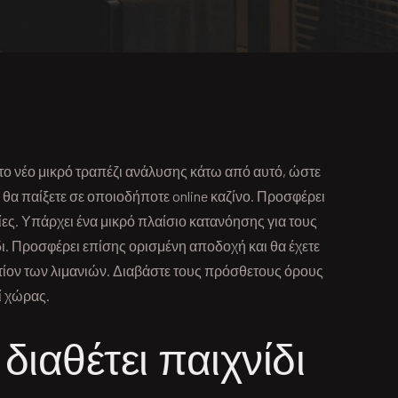
ε το νέο μικρό τραπέζι ανάλυσης κάτω από αυτό, ώστε
ου θα παίξετε σε οποιοδήποτε online καζίνο. Προσφέρει
ίες.
Υπάρχει ένα μικρό πλαίσιο κατανόησης για τους
δι. Προσφέρει επίσης ορισμένη αποδοχή και θα έχετε
αντίον των λιμανιών. Διαβάστε τους πρόσθετους όρους
ί χώρας.
διαθέτει παιχνίδι