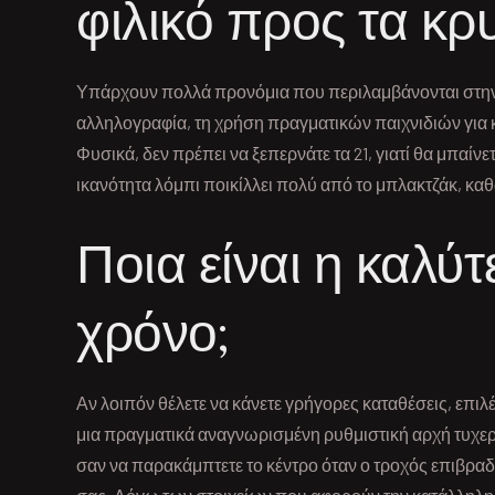
φιλικό προς τα κρ
Υπάρχουν πολλά προνόμια που περιλαμβάνονται στην εμ
αλληλογραφία, τη χρήση πραγματικών παιχνιδιών για κέ
Φυσικά, δεν πρέπει να ξεπερνάτε τα 21, γιατί θα μπαίνε
ικανότητα λόμπι ποικίλλει πολύ από το μπλακτζάκ, κα
Ποια είναι η καλύ
χρόνο;
Αν λοιπόν θέλετε να κάνετε γρήγορες καταθέσεις, επιλ
μια πραγματικά αναγνωρισμένη ρυθμιστική αρχή τυχε
σαν να παρακάμπτετε το κέντρο όταν ο τροχός επιβραδ