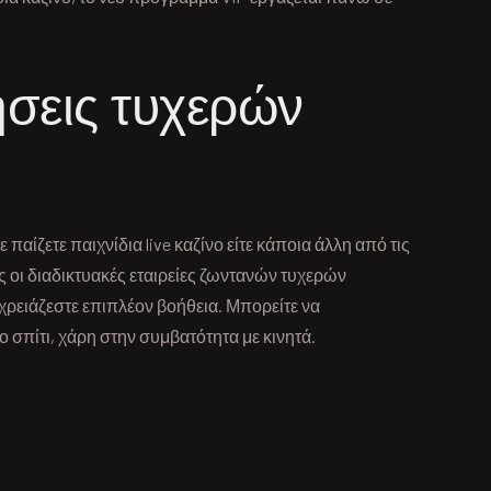
ρήσεις τυχερών
αίζετε παιχνίδια live καζίνο είτε κάποια άλλη από τις
ς οι διαδικτυακές εταιρείες ζωντανών τυχερών
ρειάζεστε επιπλέον βοήθεια. Μπορείτε να
 σπίτι, χάρη στην συμβατότητα με κινητά.