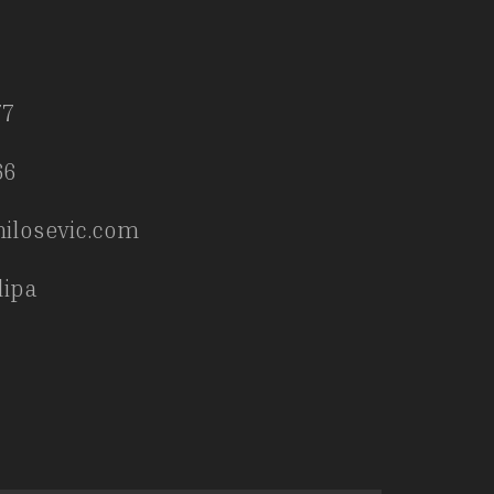
77
66
ilosevic.com
ilipa