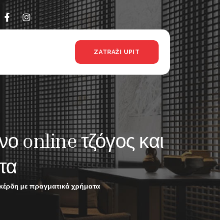
ZATRAŽI UPIT
ο online τζόγος και
τα
ι κέρδη με πραγματικά χρήματα