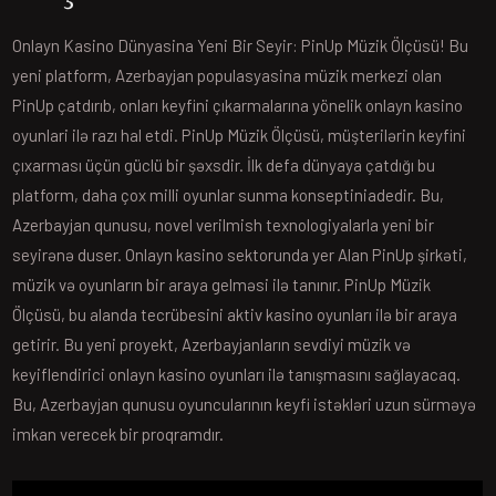
Onlayn Kasino Dünyasina Yeni Bir Seyir: PinUp Müzik Ölçüsü! Bu
yeni platform, Azerbayjan populasyasina müzik merkezi olan
PinUp çatdırıb, onları keyfini çıkarmalarına yönelik onlayn kasino
oyunlari ilə razı hal etdi. PinUp Müzik Ölçüsü, müşterilərin keyfini
çıxarması üçün güclü bir şəxsdir. İlk defa dünyaya çatdığı bu
platform, daha çox milli oyunlar sunma konseptiniadedir. Bu,
Azerbayjan qunusu, novel verilmish texnologiyalarla yeni bir
seyirənə duser. Onlayn kasino sektorunda yer Alan PinUp şirkəti,
müzik və oyunların bir araya gelməsi ilə tanınır. PinUp Müzik
Ölçüsü, bu alanda tecrübesini aktiv kasino oyunları ilə bir araya
getirir. Bu yeni proyekt, Azerbayjanların sevdiyi müzik və
keyiflendirici onlayn kasino oyunları ilə tanışmasını sağlayacaq.
Bu, Azerbayjan qunusu oyuncularının keyfi istəkləri uzun sürməyə
imkan verecek bir proqramdır.