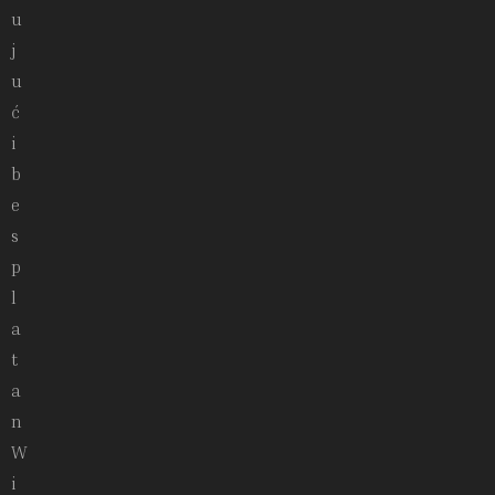
u
j
u
ć
i
b
e
s
p
l
a
t
a
n
W
i