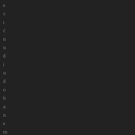
e
v
i
ć
n
u
d
i
u
d
o
b
a
n
s
m