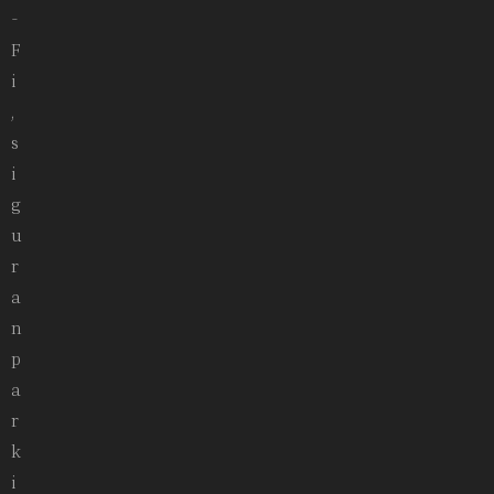
-
F
i
,
s
i
g
u
r
a
n
p
a
r
k
i