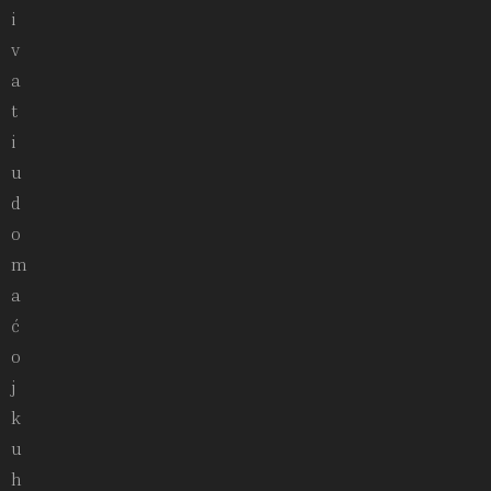
i
v
a
t
i
u
d
o
m
a
ć
o
j
k
u
h