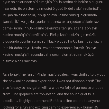
oyun salonlarindan biri olmajkin PinUp kasino da hekim oldugunu
irsal edir. Bu platformda musiqi ölçüsü ilk defə əlcin edilmişdir.
Müşahidə alınacaq ki, PinUp onlayn kasino musiqi ölçüsündə
tanınıb. İkili və çoxlu oyunlar haqqında axtarış edən sizlərin razı
demək üçün, PinUp kasino özlərinizlə tanışın. Əgər siz onlayn
kasino musiqisini sevilirsiniz, PinUp kasino sizin için müzik
ölçüsündə oyunlar sunacaq. Müzik ölçüsü PinUp kasinosu, sizin
için bir daha qeyri-faydalı vaxt harmanmasını istəyir. Onlayn
kasino musiqisi haqqında daha çox məlumat edinmək üçün
bizimle əlaqə saxlayın.
As a long-time fan of PinUp music scales, I was thrilled to try out
the new online casino experience. I was not disappointed! The
site is easy to navigate, with a wide variety of games to choose
from. The graphics are top-notch, and the sound quality is
excellent. I highly recommend PinUp’s online casino to anyone
looking for a fun and exciting gaming experience. – Günay, 35