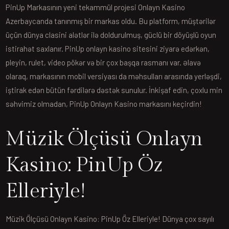
PinUp Markasının yeni tekammül projesi Onlayn Kasino
Azerbaycanda tanınmış bir markas oldu. Bu platform, müştərilər
üçün dünya clasini alətlər ilə doldurulmuş, güclü bir döyüşlü oyun
istirahət saxlanır. PinUp onlayn kasino sitesini ziyarə edərkən,
pleyin, rulet, video pökər və bir çox başqa rasmanı var. Əlavə
olaraq, markasının mobil versiyası da məhsulları arasında yerləşdi,
iştirak edən bütün fərdilərə dəstək sunulur. İnkişaf edin, çoxlu min
səhvimiz olmadan, PinUp Onlayn Kasino markasını keçirdin!
Müzik Ölçüsü Onlayn
Kasino: PinUp Öz
Elleriyle!
Müzik Ölçüsü Onlayn Kasino: PinUp Öz Elleriyle! Dünya çox sayılı