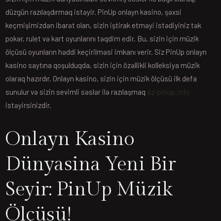
düzgün razılaşdırmaq istəyir. PinUp onlayn kasino, şəxsi
keçmişimizdən ibarət olan, sizin iştirak etməyi istədiyiniz tək
pokər, rulet və kart oyunlarını təqdim edir. Bu, sizin için müzik
ölçüsü oyunların həddi keçirilməsi imkanı verir. Siz PinUp onlayn
kasino saytına qoşulduqda, sizin için özəllikli kolleksiya müzik
olaraq hazırdır. Onlayn kasino, sizin için müzik ölçüsü ilk defa
sunulur və sizin sevimli səslər ilə razılaşmaq
az-pinup.info
istəyirsinizdir.
Onlayn Kasino
Dünyasina Yeni Bir
Seyir: PinUp Müzik
Ölçüsü!