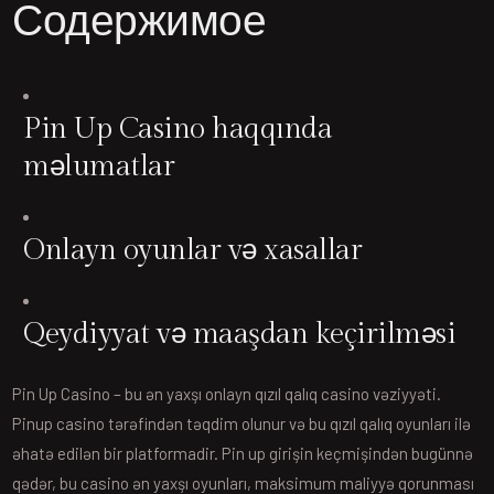
Содержимое
Pin Up Casino haqqında
məlumatlar
Onlayn oyunlar və xasallar
Qeydiyyat və maaşdan keçirilməsi
Pin Up Casino – bu ən yaxşı onlayn qızıl qalıq casino vəziyyəti.
Pinup casino tərəfindən təqdim olunur və bu qızıl qalıq oyunları ilə
əhatə edilən bir platformadir. Pin up girişin keçmişindən bugünnə
qədər, bu casino ən yaxşı oyunları, maksimum maliyyə qorunması