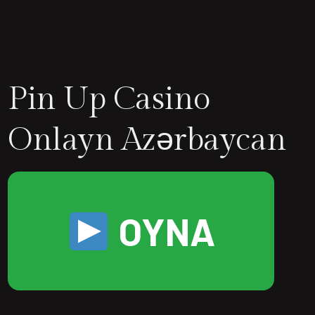
Pin Up Casino
Onlayn Azərbaycan
OYNA