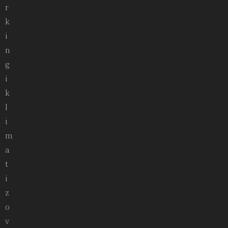
r
k
i
n
g
i
k
l
i
m
a
t
i
z
o
v