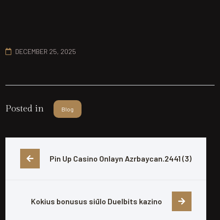
DECEMBER 25, 2025
Posted in
Blog
Pin Up Casino Onlayn Azrbaycan.2441 (3)
Kokius bonusus siūlo Duelbits kazino