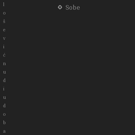
l
Sobe
o
š
e
v
i
ć
n
u
d
i
u
d
o
b
a