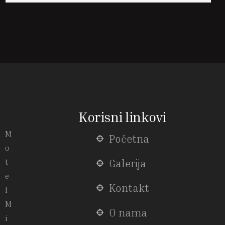
Korisni linkovi
M
Početna
o
t
Galerija
e
Kontakt
l
M
O nama
i