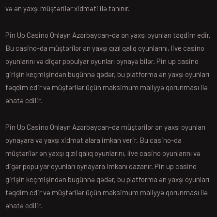
və ən yaxşı müştərilər xidməti ilə tanınır.
Pin Up Casino Onlayn Azərbaycan-da ən yaxşı oyunları təqdim edir.
Bu casino-da müştərilər ən yaxşı qızıl qalıq oyunlarını, live casino
oyunlarını və digər populyar oyunları oynayə bilər. Pin up casino
girişin keçmişindən bugünnə qədər, bu platforma ən yaxşı oyunları
təqdim edir və müştərilər üçün maksimum maliyyə qorunması ilə
əhatə edilir.
Pin Up Casino Onlayn Azərbaycan-da müştərilər ən yaxşı oyunları
oynayara və yaxşı xidmət alara imkan verir. Bu casino-da
müştərilər ən yaxşı qızıl qalıq oyunlarını, live casino oyunlarını və
digər populyar oyunları oynayara imkanı qazanır. Pin up casino
girişin keçmişindən bugünnə qədər, bu platforma ən yaxşı oyunları
təqdim edir və müştərilər üçün maksimum maliyyə qorunması ilə
əhatə edilir.