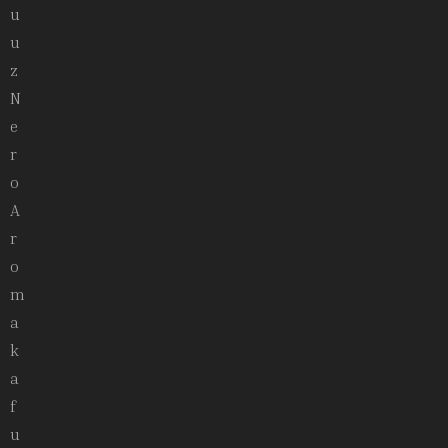
u
u
z
N
e
r
o
A
r
o
m
a
k
a
f
u