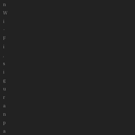
n
W
i
-
F
i
,
s
i
g
u
r
a
n
p
a