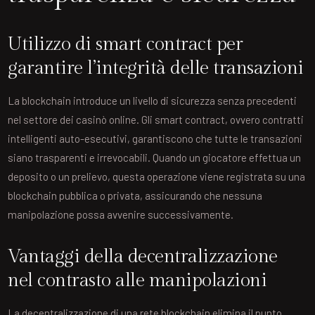
Utilizzo di smart contract per
garantire l’integrità delle transazioni
La blockchain introduce un livello di sicurezza senza precedenti
nel settore dei casinò online. Gli smart contract, ovvero contratti
intelligenti auto-esecutivi, garantiscono che tutte le transazioni
siano trasparenti e irrevocabili. Quando un giocatore effettua un
deposito o un prelievo, questa operazione viene registrata su una
blockchain pubblica o privata, assicurando che nessuna
manipolazione possa avvenire successivamente.
Vantaggi della decentralizzazione
nel contrasto alle manipolazioni
La decentralizzazione di una rete blockchain elimina il punto