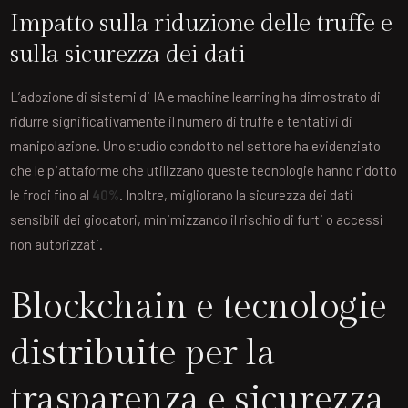
Impatto sulla riduzione delle truffe e
sulla sicurezza dei dati
L’adozione di sistemi di IA e machine learning ha dimostrato di
ridurre significativamente il numero di truffe e tentativi di
manipolazione. Uno studio condotto nel settore ha evidenziato
che le piattaforme che utilizzano queste tecnologie hanno ridotto
le frodi fino al
40%
. Inoltre, migliorano la sicurezza dei dati
sensibili dei giocatori, minimizzando il rischio di furti o accessi
non autorizzati.
Blockchain e tecnologie
distribuite per la
trasparenza e sicurezza